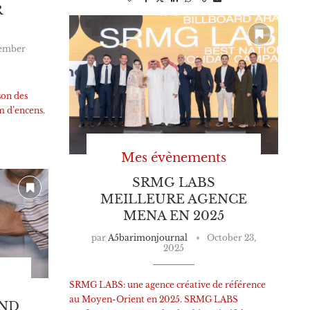
R
ember
son des
m d’encens.
Mes évènements
SRMG LABS
MEILLEURE AGENCE
MENA EN 2025
par
A5barimonjournal
October 23,
2025
SRMG LABS: une agence créative de référence
au Moyen-Orient en 2025. SRMG LABS
AND