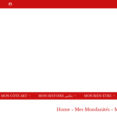
MON CÔTÉ ART
MON HISTOIRE حكايتي
MON BIEN-ÊTRE
Home
»
Mes Mondanités
»
M