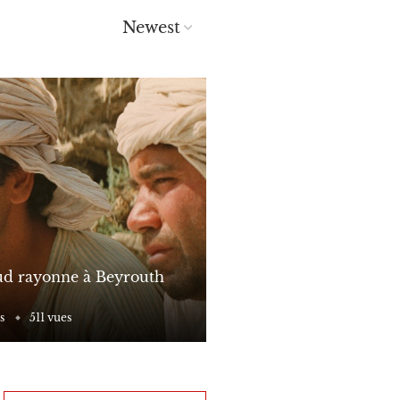
Sud rayonne à Beyrouth
s
511 vues