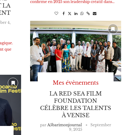
confirme en 2025 son leadership créatif dans…
T LA
ENT
ber 4,
magique.
ent que
Mes évènements
LA RED SEA FILM
FOUNDATION
CÉLÈBRE LES TALENTS
À VENISE
par
A5barimonjournal
September
9, 2025