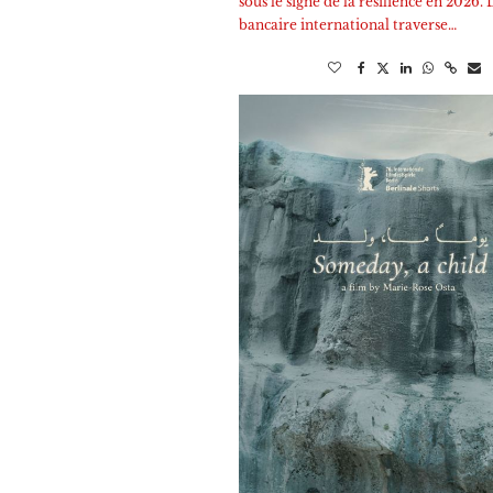
sous le signe de la résilience en 2026. 
bancaire international traverse…