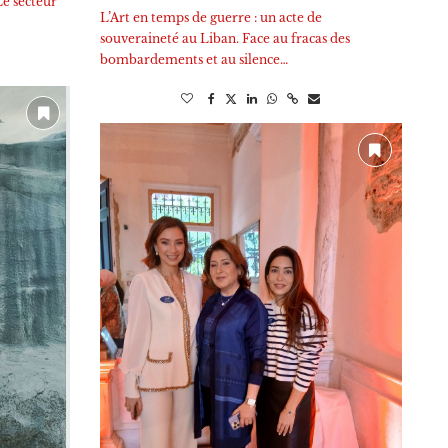
Le secteur
L’Art en temps de guerre : un acte de
souveraineté au Liban. Face au fracas des
bombardements et au silence…