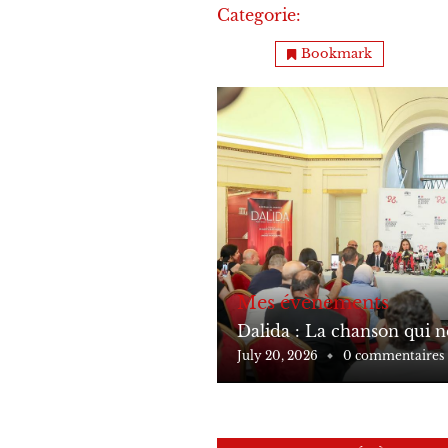
Categorie:
Mes évènements
Bookmark
Mes évènements
Dalida : La chanson qui ne
July 20, 2026
0 commentaires