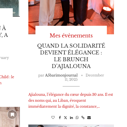
 À
, A
Mes évènements
QUAND LA SOLIDARITÉ
DEVIENT ÉLÉGANCE :
ruary
LE BRUNCH
D’AJIALOUNA
par
A5barimonjournal
December
hild : le
11, 2025
n
Ajialouna, l’élégance du cœur depuis 30 ans. Il est
des noms qui, au Liban, évoquent
immédiatement la dignité, la constance,…