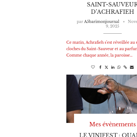
SAINT-SAUVEU
D’ACHRAFIEH
par
A5barimonjournal
Nov
9, 2025
Ce matin, Achrafieh s’est réveillée au 
cloches du Saint-Sauveur et au parfu
Comme chaque année, la paroisse…
Mes évènements
LE VINIFEST : QU