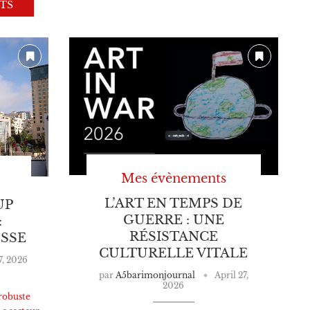
TS
Mes évènements
L’ART EN TEMPS DE
UP
GUERRE : UNE
:
RÉSISTANCE
USSE
CULTURELLE VITALE
, 2026
par
A5barimonjournal
April 27,
2026
robuste