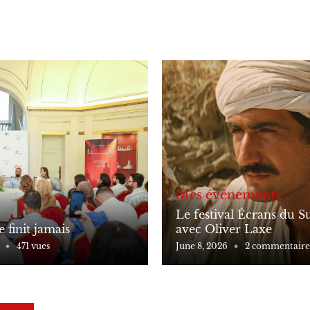
Mes évènements
Le festival Écrans du 
 finit jamais
avec Oliver Laxe
471 vues
June 8, 2026
2 commentaire