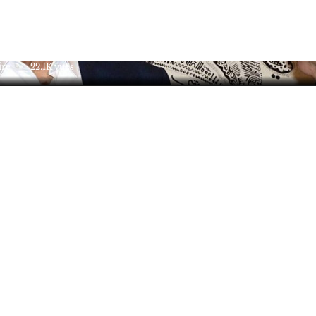
ire
22.1K vues