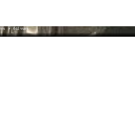
, humanisme et héritage du Liban
res
641 vues