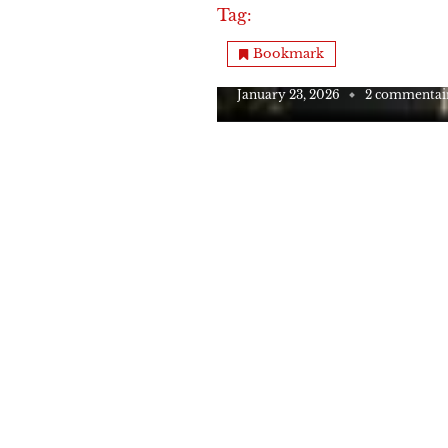
Tag:
art libanais
Hommage
Bookmark
La famille Corm : poésie
January 23, 2026
2 commentai