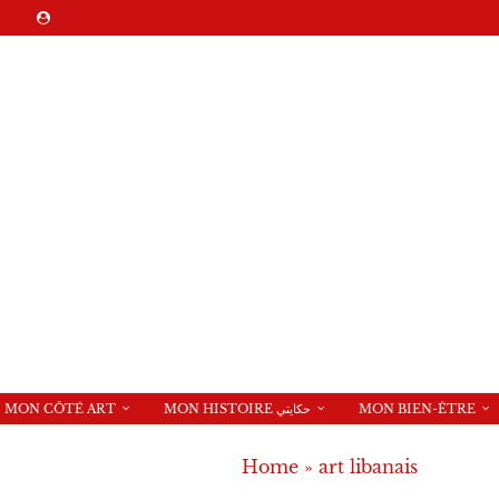
MON CÔTÉ ART
MON HISTOIRE حكايتي
MON BIEN-ÊTRE
Home
»
art libanais