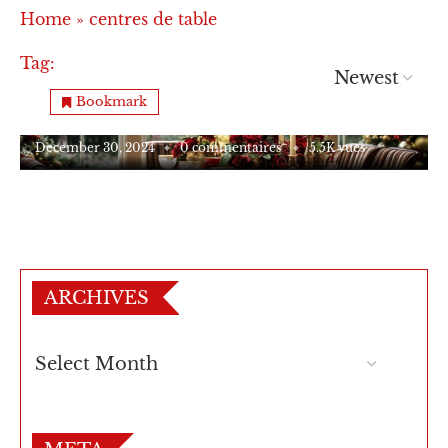
Home
»
centres de table
Tag:
centres de table
Ma maison
Table du réveillon : Créez une ambiance
Bookmark
festive et élégante.
December 30, 2024
0 commentaires
5.5K vues
ARCHIVES