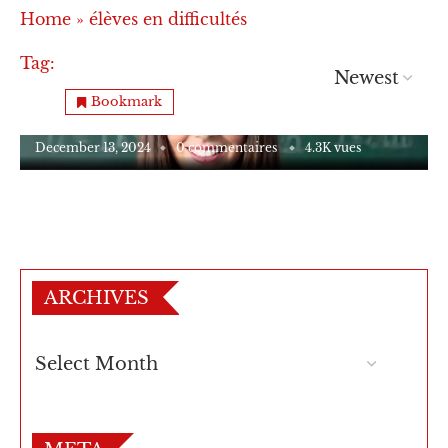
Home
»
élèves en difficultés
Tag:
élèves en difficultés
Éducation et Avis
“Enseignement pour élèves difficiles : écoute
Bookmark
et coopération”
December 13, 2024
0 commentaires
4.3K vues
ARCHIVES