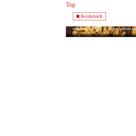
Tag:
les oléagineux
Mon Bien-Être
Bookmark
les oléagineux meilleurs 
August 29, 2019
16 commentair