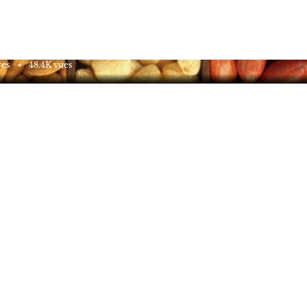
compléments alimentaires.
es
48.4K vues