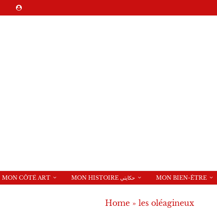
MON CÔTÉ ART
MON HISTOIRE حكايتي
MON BIEN-ÊTRE
Home
»
les oléagineux