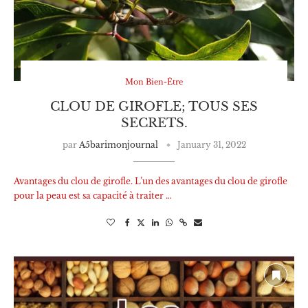
Mon Bien-Être
CLOU DE GIROFLE; TOUS SES
SECRETS.
par
A5barimonjournal
January 31, 2022
Avantages du clou de girofle. L’un des avantages du clou de girofle
pour la peau est sa capacité à traiter …