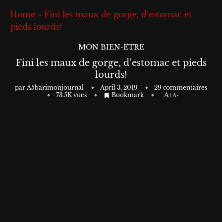
Home
»
Fini les maux de gorge, d’estomac et
pieds lourds!
MON BIEN-ÊTRE
Fini les maux de gorge, d’estomac et pieds
lourds!
par
A5barimonjournal
April 3, 2019
29 commentaires
73.5K
vues
Bookmark
A+
A-