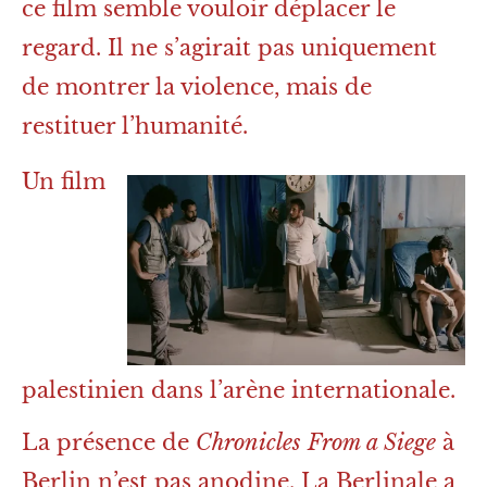
ce film semble vouloir déplacer le
regard. Il ne s’agirait pas uniquement
de montrer la violence, mais de
restituer l’humanité.
Un film
palestinien dans l’arène internationale.
La présence de
Chronicles From a Siege
à
Berlin n’est pas anodine. La Berlinale a