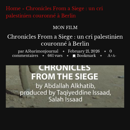
Home
»
Chronicles From a Siege : un cri
palestinien couronné à Berlin
MON FILM
Chronicles From a Siege : un cri palestinien
couronné à Berlin
par
A5barimonjournal
February 21, 2026
0
commentaires
661
vues
Bookmark
A+
A-