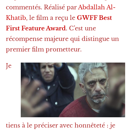
commentés. Réalisé par
Abdallah Al-
Khatib
, le film a reçu le
GWFF Best
First Feature Award
. C’est une
récompense majeure qui distingue un
premier film prometteur.
Je
tiens à le préciser avec honnêteté : je