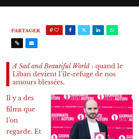
0
PARTAGER
A Sad and Beautiful World
: quand le
Liban devient l’île-refuge de nos
amours blessées.
Il y a des
films
que
l’on
regarde. Et