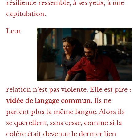
résilience ressemble, à ses yeux, à une
capitulation.
Leur
relation n’est pas violente. Elle est pire :
vidée de langage commun
. Ils ne
parlent plus la même langue. Alors ils
se querellent, sans cesse, comme si la
colère était devenue le dernier lien