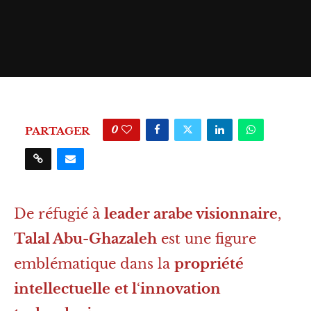
0
PARTAGER
De réfugié à
leader arabe visionnaire
,
Talal Abu-Ghazaleh
est une figure
emblématique dans la
propriété
intellectuelle
et l
‘
innovation