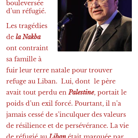
bouleversée
d’un réfugié.
Les tragédies
de
la Nakba
ont contraint
sa famille à
fuir leur terre natale pour trouver
refuge au Liban. Lui, dont le père
avait tout perdu en
Palestine
, portait le
poids d’un exil forcé. Pourtant, il n’a
jamais cessé de s’inculquer des valeurs
de résilience et de persévérance. La vie
de réfugié au
Liban
était marquée par