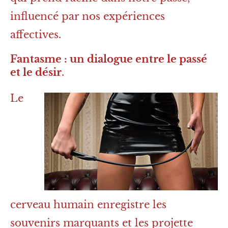
influencé par nos expériences
affectives.
Fantasme : un dialogue entre le passé
et le désir
.
Le
cerveau humain enregistre les
souvenirs marquants et les projette