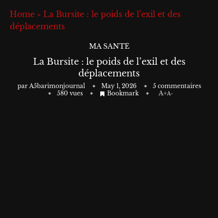
Home
»
La Bursite : le poids de l’exil et des
déplacements
MA SANTÉ
La Bursite : le poids de l’exil et des
déplacements
par
A5barimonjournal
May 1, 2026
5 commentaires
580
vues
Bookmark
A+
A-