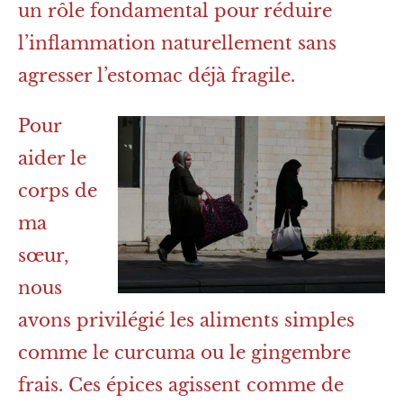
un rôle fondamental pour réduire
l’inflammation naturellement sans
agresser l’estomac déjà fragile.
Pour
aider le
corps de
ma
sœur,
nous
avons privilégié les aliments simples
comme le curcuma ou le gingembre
frais. Ces épices agissent comme de