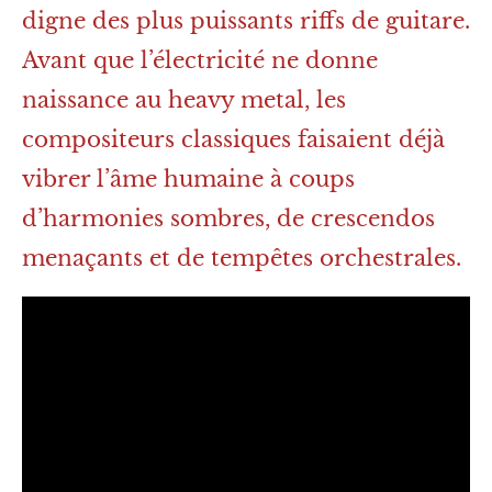
digne des plus puissants riffs de guitare.
Avant que l’électricité ne donne
naissance au heavy metal, les
compositeurs classiques faisaient déjà
vibrer l’âme humaine à coups
d’harmonies sombres, de crescendos
menaçants et de tempêtes orchestrales.