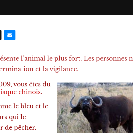
résente l’animal le plus fort. Les personnes 
ermination et la vigilance.
2009, vous êtes du
iaque chinois
.
me le bleu et le
rs qui le
ur de pêcher.