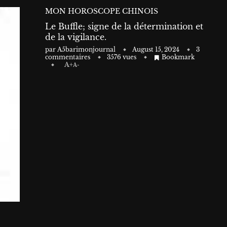
MON HOROSCOPE CHINOIS
Le Buffle; signe de la détermination et
de la vigilance.
par
A5barimonjournal
August 15, 2024
3
commentaires
3576
vues
Bookmark
A+
A-