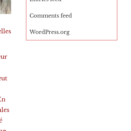
Comments feed
lles
WordPress.org
eur
eut
En
ales
é
Une