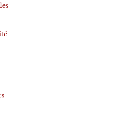
les
ité
es