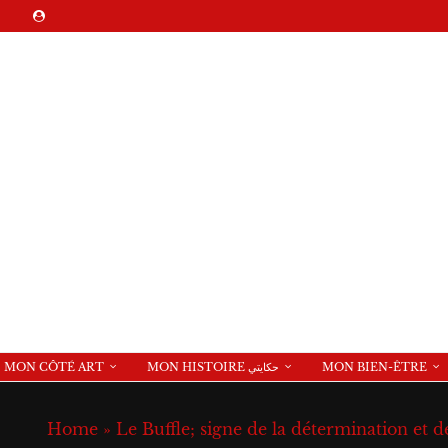
MON CÔTÉ ART
MON HISTOIRE حكايتي
MON BIEN-ÊTRE
Home
»
Le Buffle; signe de la détermination et de