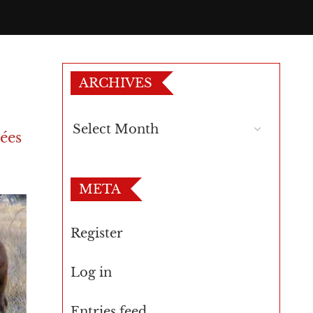
ARCHIVES
nées
META
Register
Log in
Entries feed