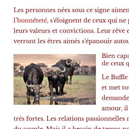
Les personnes nées sous ce signe aiment
l’
honnêteté
, s’éloignent de ceux qui ne
leurs valeurs et convictions. Leur rêve e
verront les êtres aimés s’épanouir autour
Bien capa
de ceux q
Le Buffle
et met to
demande 
amour, il
très fortes. Les relations passionnelles n
du couple. Mais il a besoin de temps pou