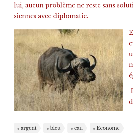
lui, aucun problème ne reste sans soluti
siennes avec diplomatie.
E
e
u
m
é
L
d
argent
bleu
eau
Econome