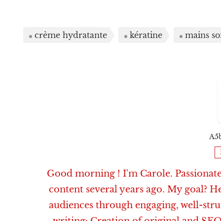
crème hydratante
kératine
mains so
A5
Good morning ! I'm Carole. Passionate 
content several years ago. My goal? H
audiences through engaging, well-str
writing: Creation of original and SEO