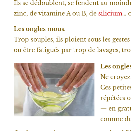
Ils se dédoublent, se fendent au moind
zinc, de vitamine A ou B, de
silicium
… 
Les ongles mous
.
Trop souples, ils ploient sous les gest
ou être fatigués par trop de lavages, tr
Les ongles
Ne croyez 
Ces petit
répétées 
— en gratt
comme des