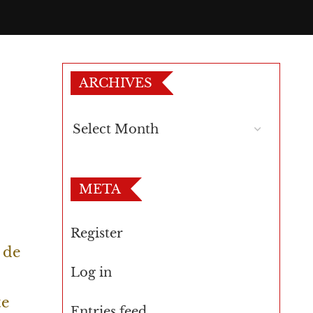
ARCHIVES
META
Register
 de
Log in
te
Entries feed