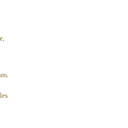
e,
um.
les