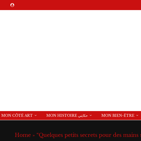
MON CÔTÉ ART
MON HISTOIRE حكايتي
MON BIEN-ÊTRE
Home
»
“Quelques petits secrets pour des mains 