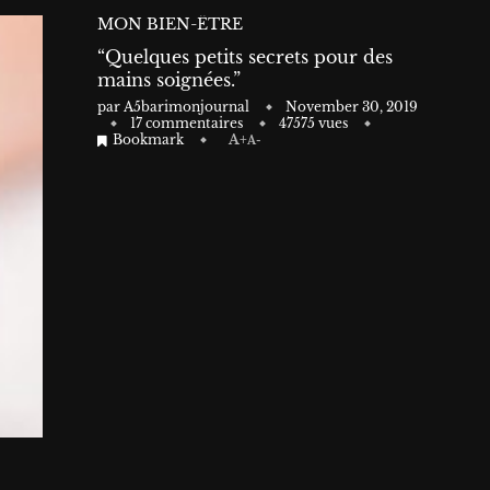
MON BIEN-ÊTRE
“Quelques petits secrets pour des
mains soignées.”
par
A5barimonjournal
November 30, 2019
17 commentaires
47575
vues
Bookmark
A+
A-