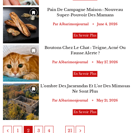
Pain De Campagne Maison : Nouveau
Super-Pouvoir Des Mamans
Par
A5barimonjournal
June 4, 2026
En Savoir Plus
Boutons Chez Le Chat : Teigne, Acné Ou
Fausse Alerte ?
Par
A5barimonjournal
May 27, 2026
En Savoir Plus
L’ombre Des Jacarandas Et L’or Des Mimosas
Ne Sont Plus
Par
A5barimonjournal
May 21, 2026
En Savoir Plus
…
1
2
3
4
21