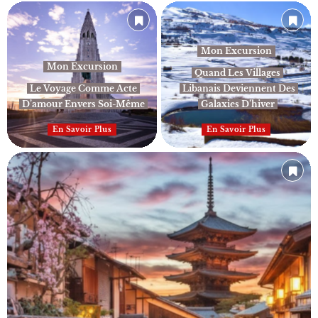
Mon Excursion
Mon Excursion
Quand Les Villages
Le Voyage Comme Acte
Libanais Deviennent Des
D’amour Envers Soi-Même
Galaxies D’hiver
En Savoir Plus
En Savoir Plus