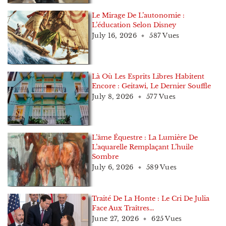
Le Mirage De L’autonomie :
L’éducation Selon Disney
July 16, 2026
587 Vues
Là Où Les Esprits Libres Habitent
Encore : Geitawi, Le Dernier Souffle
July 8, 2026
577 Vues
L’âme Équestre : La Lumière De
L’aquarelle Remplaçant L’huile
Sombre
July 6, 2026
589 Vues
Traité De La Honte : Le Cri De Julia
Face Aux Traîtres...
June 27, 2026
625 Vues