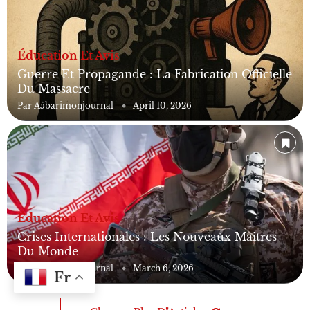
Éducation Et Avis
Guerre Et Propagande : La Fabrication Officielle
Du Massacre
Par
A5barimonjournal
April 10, 2026
Éducation Et Avis
Crises Internationales : Les Nouveaux Maîtres
Du Monde
Par
A5barimonjournal
March 6, 2026
Fr