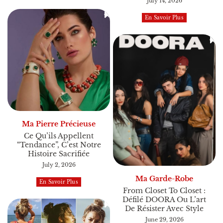
July 14, 2026
En Savoir Plus
Ma Pierre Précieuse
Ce Qu’ils Appellent
“tendance”, C’est Notre
Histoire Sacrifiée
July 2, 2026
Ma Garde-Robe
En Savoir Plus
From Closet To Closet :
Défilé DOORA Ou L’art
De Résister Avec Style
June 29, 2026