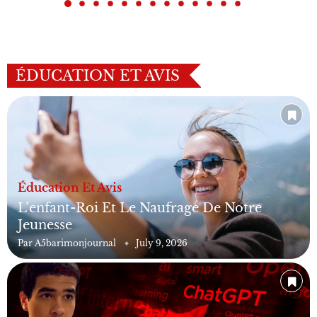
ÉDUCATION ET AVIS
Éducation Et Avis
L’enfant-Roi Et Le Naufrage De Notre
Jeunesse
Par
A5barimonjournal
July 9, 2026