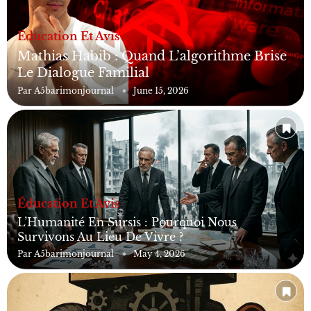
Éducation Et Avis
Mathias Habib : Quand L’algorithme Brise
Le Dialogue Familial
Par
A5barimonjournal
June 15, 2026
Éducation Et Avis
L’Humanité En Sursis : Pourquoi Nous
Survivons Au Lieu De Vivre ?
Par
A5barimonjournal
May 4, 2026