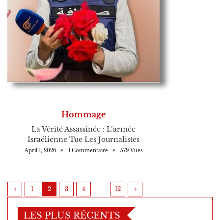
Hommage
La Vérité Assassinée : L’armée
Israélienne Tue Les Journalistes
April 1, 2026
1 Commentaire
579 Vues
1
2
3
4
…
12
LES PLUS RÉCENTS