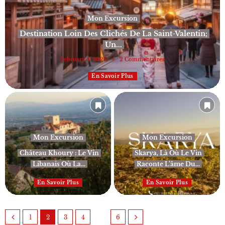
Mon Excursion
Destination Loin Des Clichés De La Saint-Valentin;
Un...
February 3, 2026
2 Commentaires
En Savoir Plus
Mon Excursion
Mon Excursion
Château Khoury : Le Vin
Skarya, Là Où Le Vin
Libanais Où La...
Raconte L’âme Du...
En Savoir Plus
En Savoir Plus
…
1
2
3
4
6